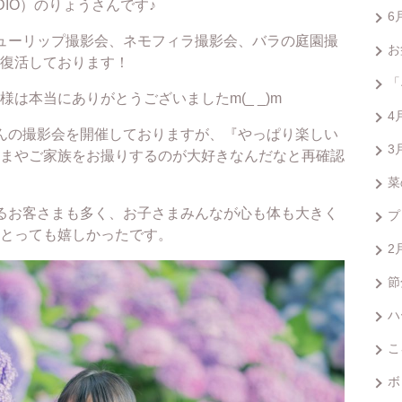
UDIO）のりょうさんです♪
6
ューリップ撮影会、ネモフィラ撮影会、バラの庭園撮
お
復活しております！
「
は本当にありがとうございましたm(_ _)m
4
んの撮影会を開催しておりますが、『やっぱり楽しい
3
まやご家族をお撮りするのが大好きなんだなと再確認
菜
るお客さまも多く、お子さまみんなが心も体も大きく
プ
とっても嬉しかったです。
2
節
ハ
こ
ボ