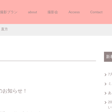
撮影プラン
about
撮影会
Access
Contact
あじさい撮影会IN 直方
 直方
新
7
ミ
」のお知らせ！
あ
2
い