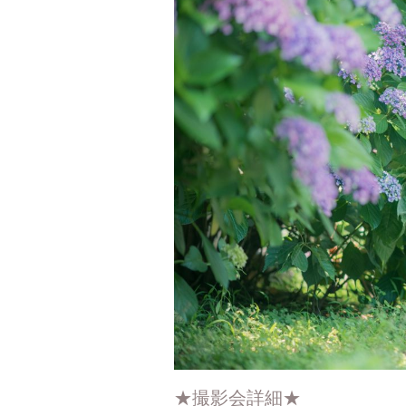
★撮影会詳細★