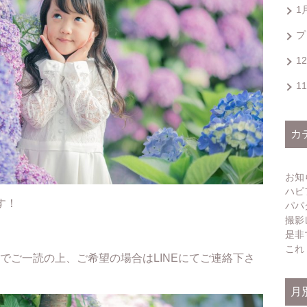
1
プ
1
1
カ
お知
ハピ
す！
パパ
撮影
是非
これ
でご一読の上、ご希望の場合はLINEにてご連絡下さ
月