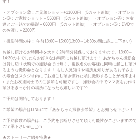
す！
・オプション②：ご兄弟ショット+11000円 （5カット追加） ・オプショ
ン③：ご家族ショット＋5500円 （5カット追加） ・オプション④：お友
達とご一緒での撮影＋6600円 （5カット追加） ・オプション⑤：DVDで
のお渡し＋2200円
・撮影時間の枠： 午前13:00～15:00(13:00～14:30の間に起こし下さい)
お越し頂けるお時間枠を大きく2時間分確保しておりますので、13:00～
14:30の中でしたらお好きなお時間にお越し頂けます！ あかちゃん撮影会
は貸し切り状態での撮影会では無く、複数名のお客様に同時に起こし頂け
るような撮影会となります！ もし人見知りや場所見知りがあるお子さま
の場合はスタジオ内にてお過ごし頂き慣れた頃に撮影することが出来ます
♪ またお友達同士でのご参加も可能ですし、撮影会の中でママ友をお作り
頂けるきっかけの場所になったら嬉しいです^^
ご予約は開始しております！
ご希望の場合はLINEにて『あかちゃん撮影会希望』とお知らせ下さい！
ご予約多数の場合は、ご予約をお断りさせて頂く可能性がございますので
ご了承下さいm(_ _)m
★ストーリーご紹介特典★