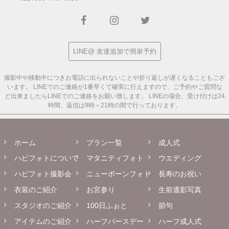
LINE@ 友達追加で簡単予約
撮影中や移動中につきお電話に出られないことや折り返しが遅くなることもござ
います。
LINEでのご連絡が1番早くて確実に行えますので、ご予約やご質問な
ど出来ましたらLINEでのご連絡をお願い致します。
LINEの場合、受け付けは24
時間、返信は9時～21時の間で行っております。
ホーム
プラン一覧
成人式
ハピフォトについて
マタニティフォト
ウエディング
ハピフォト撮影会
ニューボーンフォト
長寿のお祝い
衣装のご紹介
お宮参り
生前遺影写真
スタジオのご紹介
100日ふぉと
節句
アイテムのご紹介
ハーフバースデー
ハーフ成人式