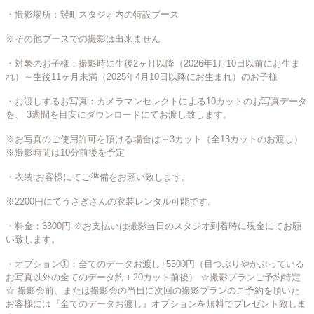
・撮影場所：竪町スタジオ内の特設ブース
※その他ブースでの撮影は出来ません
・対象のお子様：撮影時に生後2ヶ月以降（2026年1月10日以前にお生ま
れ）～生後11ヶ月未満（2025年4月10日以降にお生まれ）のお子様
・お渡しするお写真：カメラマンセレクトによる10カットのお写真データ
を、 3週間を目安にダウンロードにてお渡し致します。
※お写真のご使用許可を頂ける場合は＋3カット（全13カットのお渡し）
※撮影時間は10分前後を予定
・衣装:お客様にてご準備をお願い致します。
※2200円にてうさぎさんの衣装レンタル可能です。
・料金：3300円 ※お支払いは撮影当日のスタジオ到着時に現金にてお願
い致します。
・オプション①：全てのデータお渡し+5500円（目つぶりやかぶっている
お写真以外の全てのデータ約＋20カット前後） ☆撮影プランご予約特定
☆ 撮影会前、または撮影会の当日に次回の撮影プランのご予約を頂いた
お客様には『全てのデータお渡し』オプションを無料でプレゼント致しま