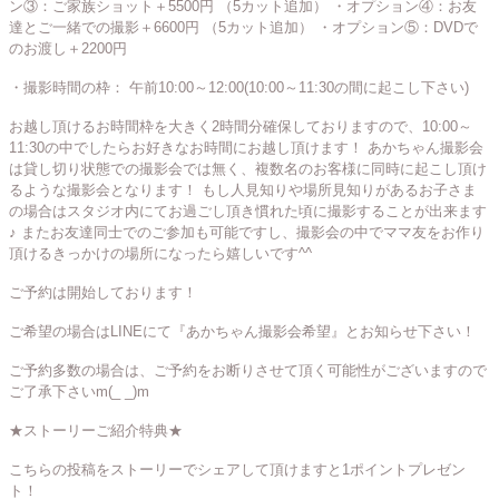
ン③：ご家族ショット＋5500円 （5カット追加） ・オプション④：お友
達とご一緒での撮影＋6600円 （5カット追加） ・オプション⑤：DVDで
のお渡し＋2200円
・撮影時間の枠： 午前10:00～12:00(10:00～11:30の間に起こし下さい)
お越し頂けるお時間枠を大きく2時間分確保しておりますので、10:00～
11:30の中でしたらお好きなお時間にお越し頂けます！ あかちゃん撮影会
は貸し切り状態での撮影会では無く、複数名のお客様に同時に起こし頂け
るような撮影会となります！ もし人見知りや場所見知りがあるお子さま
の場合はスタジオ内にてお過ごし頂き慣れた頃に撮影することが出来ます
♪ またお友達同士でのご参加も可能ですし、撮影会の中でママ友をお作り
頂けるきっかけの場所になったら嬉しいです^^
ご予約は開始しております！
ご希望の場合はLINEにて『あかちゃん撮影会希望』とお知らせ下さい！
ご予約多数の場合は、ご予約をお断りさせて頂く可能性がございますので
ご了承下さいm(_ _)m
★ストーリーご紹介特典★
こちらの投稿をストーリーでシェアして頂けますと1ポイントプレゼン
ト！