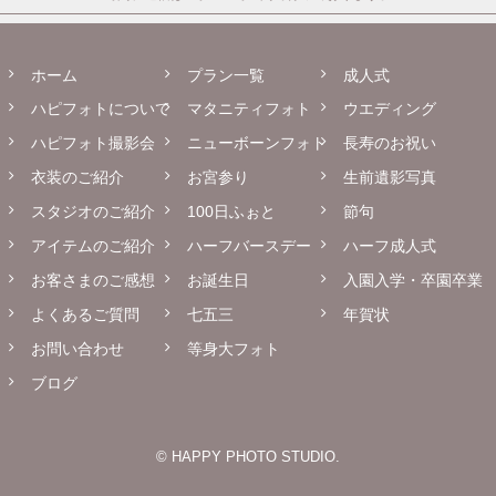
ホーム
プラン一覧
成人式
ハピフォトについて
マタニティフォト
ウエディング
ハピフォト撮影会
ニューボーンフォト
長寿のお祝い
衣装のご紹介
お宮参り
生前遺影写真
スタジオのご紹介
100日ふぉと
節句
アイテムのご紹介
ハーフバースデー
ハーフ成人式
お客さまのご感想
お誕生日
入園入学・卒園卒業
よくあるご質問
七五三
年賀状
お問い合わせ
等身大フォト
ブログ
© HAPPY PHOTO STUDIO.