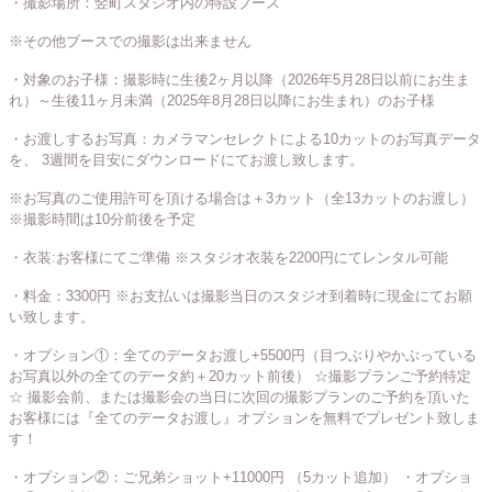
・撮影場所：竪町スタジオ内の特設ブース
※その他ブースでの撮影は出来ません
・対象のお子様：撮影時に生後2ヶ月以降（2026年5月28日以前にお生ま
れ）～生後11ヶ月未満（2025年8月28日以降にお生まれ）のお子様
・お渡しするお写真：カメラマンセレクトによる10カットのお写真データ
を、 3週間を目安にダウンロードにてお渡し致します。
※お写真のご使用許可を頂ける場合は＋3カット（全13カットのお渡し）
※撮影時間は10分前後を予定
・衣装:お客様にてご準備
※スタジオ衣装を2200円にてレンタル可能
・料金：3300円 ※お支払いは撮影当日のスタジオ到着時に現金にてお願
い致します。
・オプション①：全てのデータお渡し+5500円（目つぶりやかぶっている
お写真以外の全てのデータ約＋20カット前後） ☆撮影プランご予約特定
☆ 撮影会前、または撮影会の当日に次回の撮影プランのご予約を頂いた
お客様には『全てのデータお渡し』オプションを無料でプレゼント致しま
す！
・オプション②：ご兄弟ショット+11000円 （5カット追加） ・オプショ