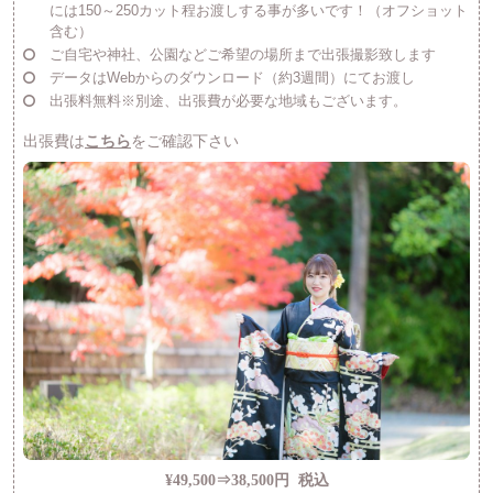
には150～250カット程お渡しする事が多いです！（オフショット
含む）
ご自宅や神社、公園などご希望の場所まで出張撮影致します
データはWebからのダウンロード（約3週間）にてお渡し
出張料無料※別途、出張費が必要な地域もございます。
出張費は
こちら
をご確認下さい
¥49,500⇒38,500円
税込