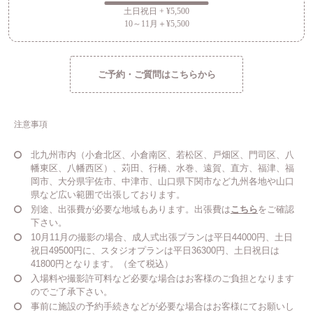
土日祝日 + ¥5,500
10～11月＋¥5,500
ご予約・ご質問はこちらから
注意事項
北九州市内（小倉北区、小倉南区、若松区、戸畑区、門司区、八
幡東区、八幡西区）、苅田、行橋、水巻、遠賀、直方、福津、福
岡市、大分県宇佐市、中津市、山口県下関市など九州各地や山口
県など広い範囲で出張しております。
別途、出張費が必要な地域もあります。出張費は
こちら
をご確認
下さい。
10月11月の撮影の場合、成人式出張プランは平日44000円、土日
祝日49500円に、スタジオプランは平日36300円、土日祝日は
41800円となります。（全て税込）
入場料や撮影許可料など必要な場合はお客様のご負担となります
のでご了承下さい。
事前に施設の予約手続きなどが必要な場合はお客様にてお願いし