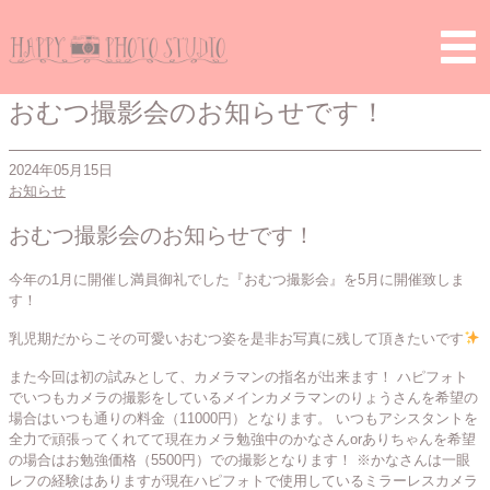
Home
>
お知らせ
> おむつ撮影会のお知らせです！
おむつ撮影会のお知らせです！
2024年05月15日
お知らせ
おむつ撮影会のお知らせです！
今年の1月に開催し満員御礼でした『おむつ撮影会』を5月に開催致しま
す！
乳児期だからこその可愛いおむつ姿を是非お写真に残して頂きたいです
また今回は初の試みとして、カメラマンの指名が出来ます！
ハピフォト
でいつもカメラの撮影をしているメインカメラマンのりょうさんを希望の
場合はいつも通りの料金（11000円）となります。
いつもアシスタントを
全力で頑張ってくれてて現在カメラ勉強中のかなさんorありちゃんを希望
の場合はお勉強価格（5500円）での撮影となります！
※かなさんは一眼
レフの経験はありますが現在ハピフォトで使用しているミラーレスカメラ