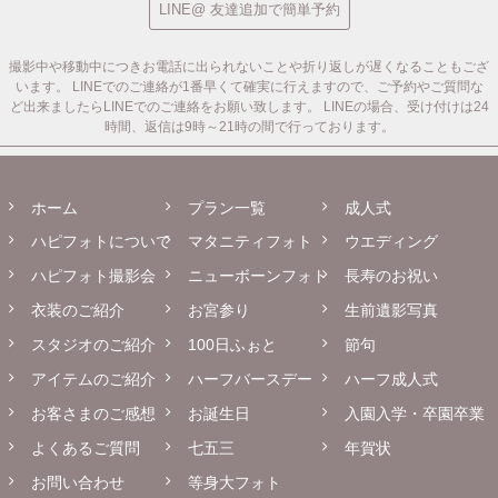
LINE@ 友達追加で簡単予約
撮影中や移動中につきお電話に出られないことや折り返しが遅くなることもござ
います。
LINEでのご連絡が1番早くて確実に行えますので、ご予約やご質問な
ど出来ましたらLINEでのご連絡をお願い致します。
LINEの場合、受け付けは24
時間、返信は9時～21時の間で行っております。
ホーム
プラン一覧
成人式
ハピフォトについて
マタニティフォト
ウエディング
ハピフォト撮影会
ニューボーンフォト
長寿のお祝い
衣装のご紹介
お宮参り
生前遺影写真
スタジオのご紹介
100日ふぉと
節句
アイテムのご紹介
ハーフバースデー
ハーフ成人式
お客さまのご感想
お誕生日
入園入学・卒園卒業
よくあるご質問
七五三
年賀状
お問い合わせ
等身大フォト