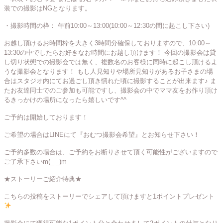
装での撮影はNGとなります。
・撮影時間の枠：
午前10:00～13:00(10:00～12:30の間に起こし下さい)
お越し頂けるお時間枠を大きく3時間分確保しておりますので、10:00～
13:30の中でしたらお好きなお時間にお越し頂けます！
今回の撮影会は貸
し切り状態での撮影会では無く、複数名のお客様に同時に起こし頂けるよ
うな撮影会となります！
もし人見知りや場所見知りがあるお子さまの場
合はスタジオ内にてお過ごし頂き慣れた頃に撮影することが出来ます♪
ま
たお友達同士でのご参加も可能ですし、撮影会の中でママ友をお作り頂け
るきっかけの場所になったら嬉しいです^^
ご予約は開始しております！
ご希望の場合はLINEにて『おむつ撮影会希望』とお知らせ下さい！
ご予約多数の場合は、ご予約をお断りさせて頂く可能性がございますので
ご了承下さいm(_ _)m
★ストーリーご紹介特典★
こちらの投稿をストーリーでシェアして頂けますと1ポイントプレゼント