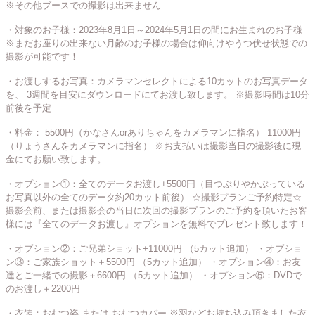
※その他ブースでの撮影は出来ません
・対象のお子様：2023年8月1日～2024年5月1日の間にお生まれのお子様
※まだお座りの出来ない月齢のお子様の場合は仰向けやうつ伏せ状態での
撮影が可能です！
・お渡しするお写真：カメラマンセレクトによる10カットのお写真データ
を、 3週間を目安にダウンロードにてお渡し致します。
※撮影時間は10分
前後を予定
・料金：
5500円（かなさんorありちゃんをカメラマンに指名）
11000円
（りょうさんをカメラマンに指名）
※お支払いは撮影当日の撮影後に現
金にてお願い致します。
・オプション①：全てのデータお渡し+5500円（目つぶりやかぶっている
お写真以外の全てのデータ約20カット前後）
☆撮影プランご予約特定☆
撮影会前、または撮影会の当日に次回の撮影プランのご予約を頂いたお客
様には『全てのデータお渡し』オプションを無料でプレゼント致します！
・オプション②：ご兄弟ショット+11000円
（5カット追加）
・オプショ
ン③：ご家族ショット＋5500円
（5カット追加）
・オプション④：お友
達とご一緒での撮影＋6600円
（5カット追加）
・オプション⑤：DVDで
のお渡し＋2200円
・衣装：おむつ姿 または おむつカバー
※羽などお持ち込み頂きました衣