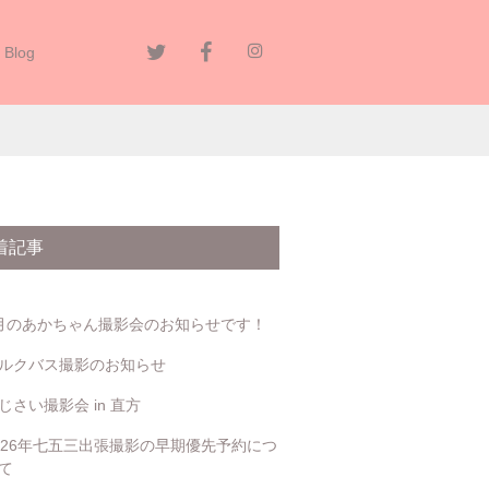
Blog
す
着記事
月のあかちゃん撮影会のお知らせです！
ルクバス撮影のお知らせ
じさい撮影会 in 直方
026年七五三出張撮影の早期優先予約につ
て