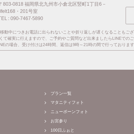
〒803-0818
福岡県北九州市小倉北区竪町1丁目6－
8felt168・201号室
TEL : 090-7467-5890
移動中につきお電話に出られないことや折り返しが遅くなることもござ
番早くて確実に行えますので、ご予約やご質問など出来ましたらLINEでの
INEの場合、受け付けは24時間、返信は9時～21時の間で行っておりま
プラン一覧
マタニティフォト
ニューボーンフォト
お宮参り
100日ふぉと