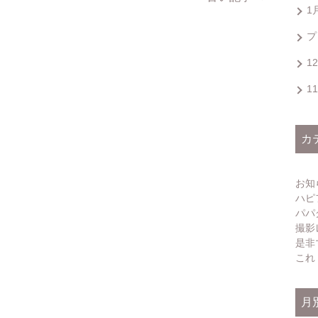
1
プ
1
1
カ
お知
ハピ
パパ
撮影
是非
これ
月