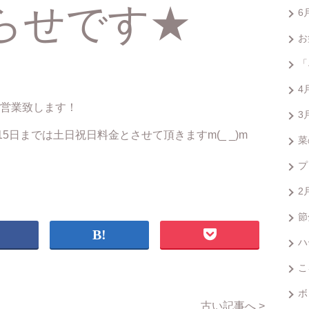
らせです★
6
お
「
4
営業致します！
3
5日までは土日祝日料金とさせて頂きますm(_ _)m
菜
プ
2
節
ハ
こ
ボ
古い記事へ >