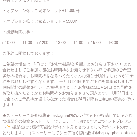
・オプション②：ご兄弟ショット+11000円(
・オプション③：ご家族ショット＋5500円
・撮影時間の枠：
□10:00～
□11:00～
□1200～
□13:00～
□14:00～
□15:00～
□16:00～
ご予約は開始しております！
ご希望の場合はLINEにて『おむつ撮影会希望』とお知らせ下さい！
また
合わせましてご参加可能なお時間枠をお知らせ下さい￼
ご参加のご希望
多数の場合は、お時間枠をなるべくたくさんお知らせ頂けました方がご予
約をお取りしやすくなります。
一旦1月23日までご予約を募集致しまして
お時間枠の調整を行い、ご希望頂きましたお客様には1月24日にご予約を
お取り出来たどうかとお時間枠をお知らせさせて頂きます。
1月23日まで
に全てのご予約枠が埋まらなかった場合は24日以降もご参加の募集を行い
ます！
★ストーリーご紹介特典★
Instagram内のハピフォトが投稿しているおむ
つ撮影会の投稿をストーリーでシェアして頂けますと1ポイントプレゼン
ト
撮影会にて獲得可能な1ポイント分と合わせまして2ポイントの付与
となります。
（ストーリーにてシェア頂く際は必ず@happy_photo_studio