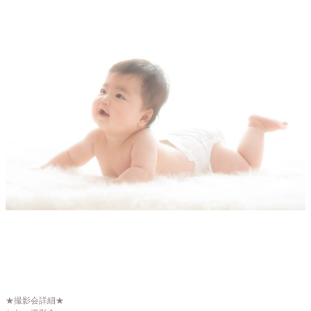
★撮影会詳細★