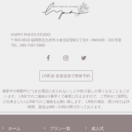
HAPPY PHOTO STUDIO
〒803-0818
福岡県北九州市小倉北区竪町1丁目6－8felt168・201号室
TEL : 090-7467-5890
LINE@ 友達追加で簡単予約
撮影中や移動中につきお電話に出られないことや折り返しが遅くなることもござ
います。
LINEでのご連絡が1番早くて確実に行えますので、ご予約やご質問な
ど出来ましたらLINEでのご連絡をお願い致します。
LINEの場合、受け付けは24
時間、返信は9時～21時の間で行っております。
ホーム
プラン一覧
成人式