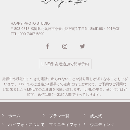
HAPPY PHOTO STUDIO
〒803-0818
福岡県北九州市小倉北区竪町1丁目6－8felt168・201号室
TEL : 090-7467-5890
LINE@ 友達追加で簡単予約
撮影中や移動中につきお電話に出られないことや折り返しが遅くなることもござ
います。
LINEでのご連絡が1番早くて確実に行えますので、ご予約やご質問な
ど出来ましたらLINEでのご連絡をお願い致します。
LINEの場合、受け付けは24
時間、返信は9時～21時の間で行っております。
ホーム
プラン一覧
成人式
ハピフォトについて
マタニティフォト
ウエディング