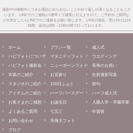
撮影中や移動中につきお電話に出られないことや折り返しが遅くなることもござ
います。
LINEでのご連絡が1番早くて確実に行えますので、ご予約やご質問な
ど出来ましたらLINEでのご連絡をお願い致します。
LINEの場合、受け付けは24
時間、返信は9時～21時の間で行っております。
ホーム
プラン一覧
成人式
ハピフォトについて
マタニティフォト
ウエディング
ハピフォト撮影会
ニューボーンフォト
長寿のお祝い
衣装のご紹介
お宮参り
生前遺影写真
スタジオのご紹介
100日ふぉと
節句
アイテムのご紹介
ハーフバースデー
ハーフ成人式
お客さまのご感想
お誕生日
入園入学・卒園卒業
よくあるご質問
七五三
年賀状
お問い合わせ
等身大フォト
ブログ