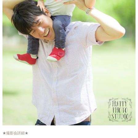
★撮影会詳細★