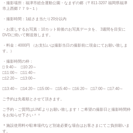
・撮影場所：福津市総合運動公園・なまずの郷（〒811-3207 福岡県福津
市上西郷７７９−１）
・撮影時間：1組さま当たり20分以内
・お渡しするお写真：10カット前後のお写真データを、 3週間を目安に
DVDに焼いて郵送致します。
・料金：4000円 （お支払いは撮影当日の撮影前に現金にてお願い致しま
す。）
・撮影時間の枠：
□ 9:40～ □10:20～
□11:00～ □11:40～
□12:20～ □13:00～
□13:40～ □14:20～
□15:00～ □15:40～
□16:20～ □17:00～
□17:40～
ご予約は先着順とさせて頂きます。
ご予約・ご質問はLINEよりお願い致します！ご希望の撮影日と撮影時間枠
をお知らせ下さい＾＾
＊施設使用料や駐車場代など別途必要な場合はお客さまにてご負担願いま
す。