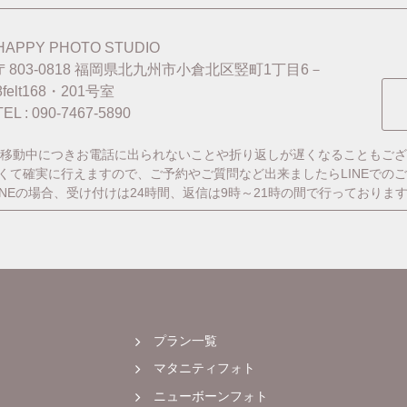
HAPPY PHOTO STUDIO
〒803-0818
福岡県北九州市小倉北区竪町1丁目6－
8felt168・201号室
TEL : 090-7467-5890
移動中につきお電話に出られないことや折り返しが遅くなることもござ
番早くて確実に行えますので、ご予約やご質問など出来ましたらLINEでの
INEの場合、受け付けは24時間、返信は9時～21時の間で行っておりま
プラン一覧
マタニティフォト
ニューボーンフォト