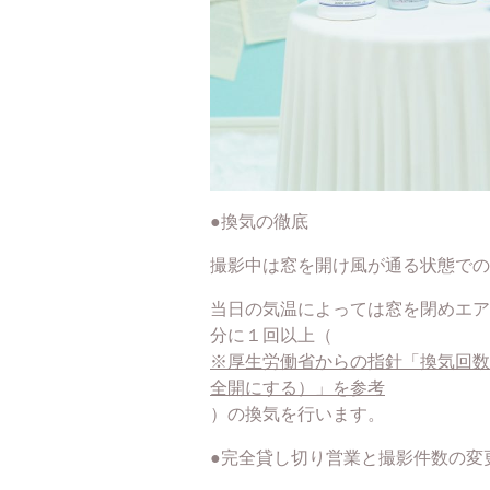
●換気の徹底
撮影中は窓を開け風が通る状態での
当日の気温によっては窓を閉めエア
分に１回以上（
※厚生労働省からの指針「換気回数
全開にする）」を参考
）の換気を行います。
●完全貸し切り営業と撮影件数の変