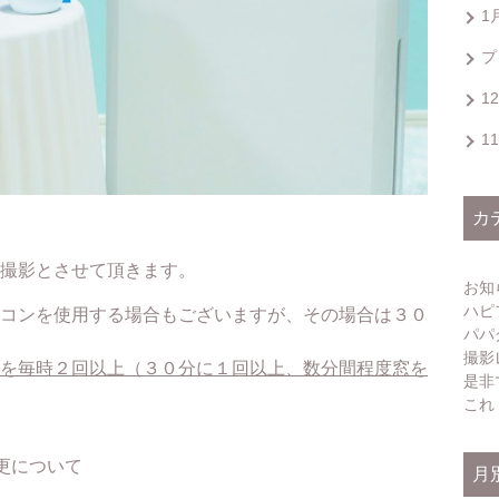
1
プ
1
1
カ
撮影とさせて頂きます。
お知
ハピ
コンを使用する場合もございますが、その場合は３０
パパ
撮影
を毎時２回以上（３０分に１回以上、数分間程度窓を
是非
これ
更について
月