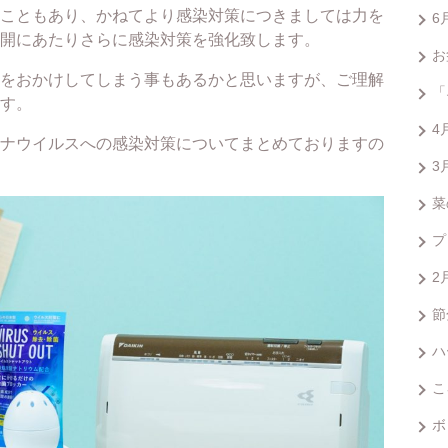
こともあり、かねてより感染対策につきましては力を
6
開にあたりさらに感染対策を強化致します。
お
をおかけしてしまう事もあるかと思いますが、ご理解
「
す。
4
ナウイルスへの感染対策についてまとめておりますの
3
菜
プ
2
節
ハ
こ
ボ