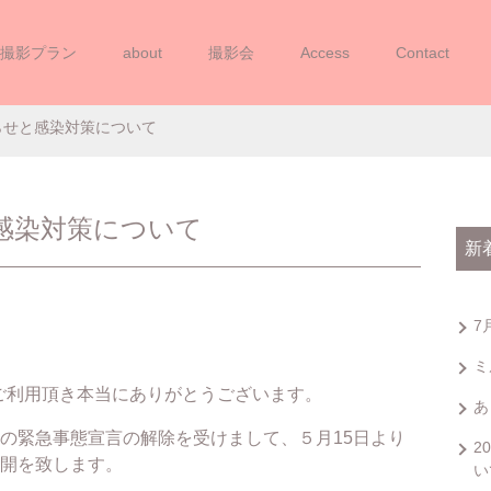
撮影プラン
about
撮影会
Access
Contact
業再開のお知らせと感染対策につ
らせと感染対策について
感染対策について
新
7
ミ
IOをご利用頂き本当にありがとうございます。
あ
の緊急事態宣言の解除を受けまして、５月15日より
2
開を致します。
い