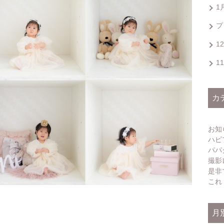
1
プ
1
1
カ
お知
ハピ
パパ
撮影
是非
これ
月