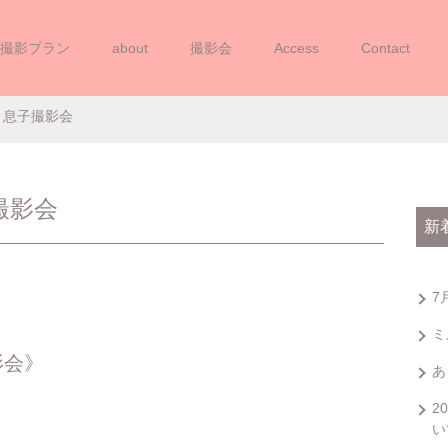
撮影プラン
about
撮影会
Access
Contact
箱入り娘・箱入り息子撮影会
り息子撮影会
撮影会
新
7
ミ
影会》
あ
2
い