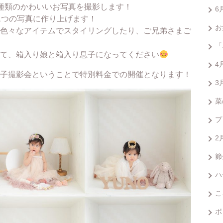
種類のかわいいお写真を撮影します！
6
1つの写真に作り上げます！
お
色々なアイテムでスタイリングしたり、ご兄弟さまご
「
て、箱入り娘と箱入り息子になってください
4
子撮影会ということで特別料金での開催となります！
3
菜
プ
2
節
ハ
こ
ボ