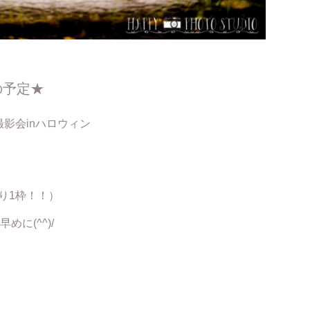
の予定★
撮影会inハロウィン
り1枠！！）
に(^^)/