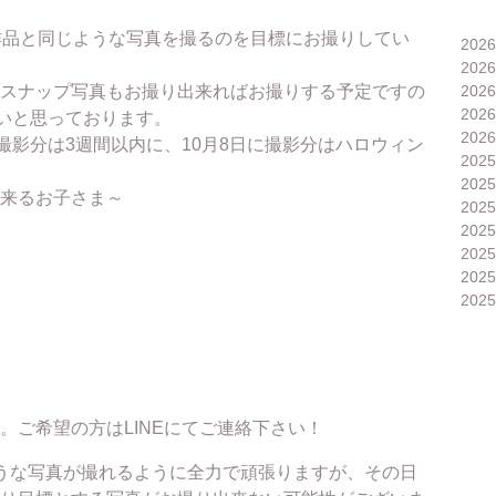
作品と同じような写真を撮るのを目標にお撮りしてい
202
202
スナップ写真もお撮り出来ればお撮りする予定ですの
202
202
たいと思っております。
202
撮影分は3週間以内に、10月8日に撮影分はハロウィン
202
。
202
来るお子さま～
202
202
202
202
202
。ご希望の方はLINEにてご連絡下さい！
うな写真が撮れるように全力で頑張りますが、その日