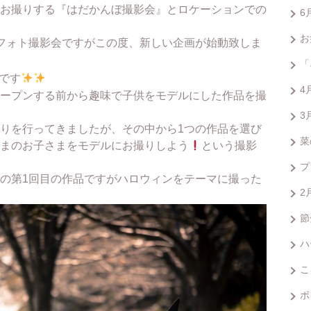
お撮りする『はだかんぼ撮影会』とロケーションでの
6
お
フォト撮影会ですがこの度、新しい企画が始動致しま
「
です
4
ープンする前から趣味で子供をモデルにした作品を撮
3
りを行ってきましたが、その中から1つの作品を選び
菜
まのお子さまをモデルにお撮りしよう
という撮影
プ
の第1回目の作品ですがハロウィンをテーマに撮った
2
節
ハ
こ
ボ