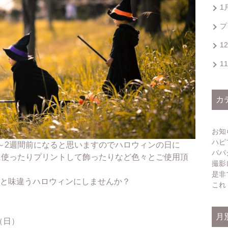
1
プ
1
1
カ
お知
ハピ
～2週間前になると思いますのでハロウィンの日に
パパ
に使ったりプリントして飾ったりなど色々とご使用頂
撮影
是非
と味違うハロウィンにしませんか？
これ
月
（日）