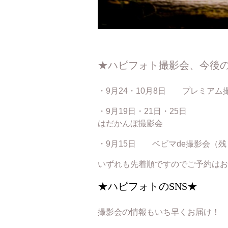
★ハピフォト撮影会、今後
・9月24・10月8日 プレミアム
・9月19日・21日・25日
はだかんぼ撮影会
・9月15日 ベビマde撮影会（残
いずれも先着順ですのでご予約はお早め
★ハピフォトのSNS★
撮影会の情報もいち早くお届け！