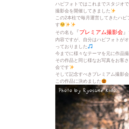
ハピフォトではこれまでスタジオで
撮影会を開催してきました
この2本柱で毎月運営してきたハピ
す
『
プレミアム撮影会
』
その名も
内容ですが、自分はハピフォトがオ
っておりました
今までに様々なテーマを元に作品撮
その作品と同じ様なお写真をお客さ
会です
そして記念すべきプレミアム撮影会
この作品に決めました