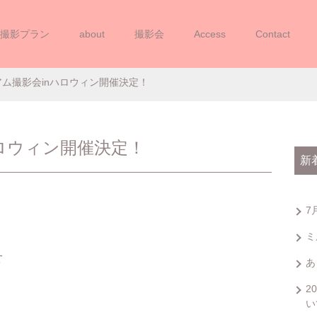
撮影プラン
about
撮影会
Access
Contact
ミアム撮影会INハロウィン開催
アム撮影会inハロウィン開催決定！
ロウィン開催決定！
新
7
ミ
せ
あ
2
い