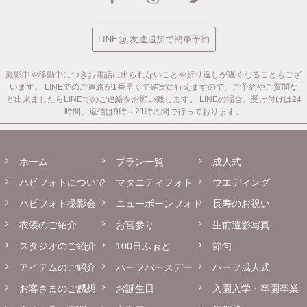
LINE@ 友達追加で簡単予約
撮影中や移動中につきお電話に出られないことや折り返しが遅くなることもござ
います。
LINEでのご連絡が1番早くて確実に行えますので、ご予約やご質問な
ど出来ましたらLINEでのご連絡をお願い致します。
LINEの場合、受け付けは24
時間、返信は9時～21時の間で行っております。
ホーム
プラン一覧
成人式
ハピフォトについて
マタニティフォト
ウエディング
ハピフォト撮影会
ニューボーンフォト
長寿のお祝い
衣装のご紹介
お宮参り
生前遺影写真
スタジオのご紹介
100日ふぉと
節句
アイテムのご紹介
ハーフバースデー
ハーフ成人式
お客さまのご感想
お誕生日
入園入学・卒園卒業