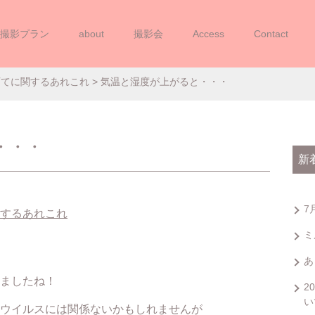
撮影プラン
about
撮影会
Access
Contact
気温と湿度が上がると・・・
育てに関するあれこれ
> 気温と湿度が上がると・・・
・・・
新
7
するあれこれ
ミ
あ
ましたね！
2
い
ウイルスには関係ないかもしれませんが