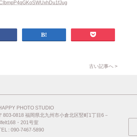
l/UClbmpP4qGKoSWUxhDu1fJug
古い記事へ >
HAPPY PHOTO STUDIO
〒803-0818
福岡県北九州市小倉北区竪町1丁目6－
8felt168・201号室
TEL : 090-7467-5890