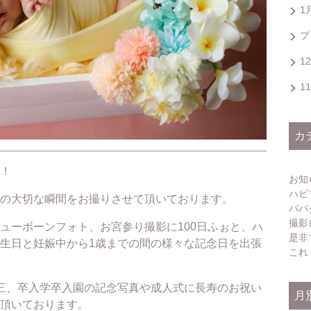
1
プ
1
1
カ
！
お知
ハピ
の大切な瞬間をお撮りさせて頂いております。
パパ
撮影
ューボーンフォト、お宮参り撮影に100日ふぉと、ハ
是非
生日と妊娠中から1歳までの間の様々な記念日を出張
これ
三、卒入学卒入園の記念写真や成人式に長寿のお祝い
月
頂いております。