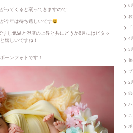
6
がってくると弱ってきますので
お
が今年は待ち遠しいです
「
ですし気温と湿度の上昇と共にどうか6月にはピタッ
4
と嬉しいですね！
3
ボーンフォトです！
菜
プ
2
節
ハ
こ
ボ