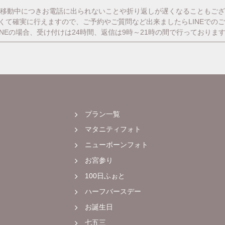
移動中につきお電話に出られないことや折り返しが遅くなることもござ
番早くて確実に行えますので、ご予約やご質問など出来ましたらLINEでの
INEの場合、受け付けは24時間、返信は9時～21時の間で行っておりま
プラン一覧
マタニティフォト
ニューボーンフォト
お宮参り
100日ふぉと
ハーフバースデー
お誕生日
七五三