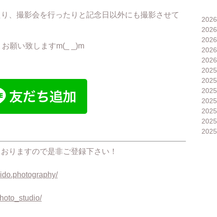
たり、撮影会を行ったりと記念日以外にも撮影させて
202
202
202
願い致しますm(_ _)m
202
202
202
202
202
202
202
202
202
信しておりますので是非ご登録下さい！
ido.photography/
hoto_studio/