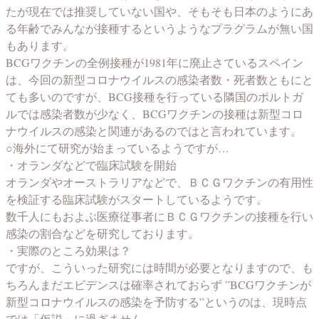
たが現在では推奨していない国や、そもそも日本のようにあ
る年齢でみんなが接種するというようなプラグラムが無い国
もあります。
BCGワクチンの全例接種が1981年に廃止さているスペイン
は、今回の新型コロナウイルスの感染者数・死者数ともにと
ても多いのですが、BCG接種を行っている隣国のポルトガ
ルでは感染者数が少なく、BCGワクチンの接種は新型コロ
ナウイルスの感染と関連があるのではと言われています。
○海外にて研究が始まっているようですが…
・オランダなどで臨床試験を開始
オランダやオーストラリアなどで、ＢＣＧワクチンの有用性
を検証する臨床試験がスタートしているようです。
数千人にもおよぶ医療従事者にＢＣＧワクチンの接種を行い
感染の割合などを研究しております。
・実際のところ効果は？
ですが、こういった研究には時間が必要となりますので、も
ちろんまだエビデンスは確率されておらず ”BCGワクチンが
新型コロナウイルスの感染を予防する”というのは、現時点
では「仮説」に過ぎません。