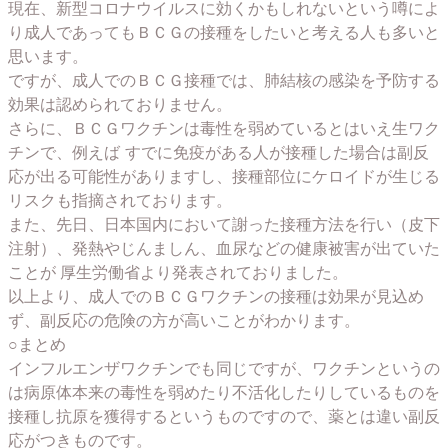
現在、新型コロナウイルスに効くかもしれないという噂によ
り成人であってもＢＣＧの接種をしたいと考える人も多いと
思います。
ですが、成人でのＢＣＧ接種では、肺結核の感染を予防する
効果は認められておりません。
さらに、ＢＣＧワクチンは毒性を弱めているとはいえ生ワク
チンで、例えば すでに免疫がある人が接種した場合は副反
応が出る可能性がありますし、接種部位にケロイドが生じる
リスクも指摘されております。
また、先日、日本国内において謝った接種方法を行い（皮下
注射）、発熱やじんましん、血尿などの健康被害が出ていた
ことが 厚生労働省より発表されておりました。
以上より、成人でのＢＣＧワクチンの接種は効果が見込め
ず、副反応の危険の方が高いことがわかります。
○まとめ
インフルエンザワクチンでも同じですが、ワクチンというの
は病原体本来の毒性を弱めたり不活化したりしているものを
接種し抗原を獲得するというものですので、薬とは違い副反
応がつきものです。