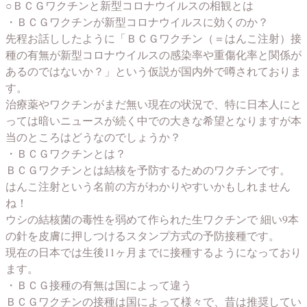
○ＢＣＧワクチンと新型コロナウイルスの相観とは
・ＢＣＧワクチンが新型コロナウイルスに効くのか？
先程お話ししたように「ＢＣＧワクチン（＝はんこ注射）接
種の有無が新型コロナウイルスの感染率や重傷化率と関係が
あるのではないか？」という仮説が国内外で噂されておりま
す。
治療薬やワクチンがまだ無い現在の状況で、特に日本人にと
っては暗いニュースが続く中での大きな希望となりますが本
当のところはどうなのでしょうか？
・ＢＣＧワクチンとは？
ＢＣＧワクチンとは結核を予防するためのワクチンです。
はんこ注射という名前の方がわかりやすいかもしれません
ね！
ウシの結核菌の毒性を弱めて作られた生ワクチンで 細い9本
の針を皮膚に押しつけるスタンプ方式の予防接種です。
現在の日本では生後11ヶ月までに接種するようになっており
ます。
・ＢＣＧ接種の有無は国によって違う
ＢＣＧワクチンの接種は国によって様々で、昔は推奨してい