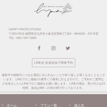
HAPPY PHOTO STUDIO
〒803-0818
福岡県北九州市小倉北区竪町1丁目6－8felt168・201号室
TEL : 090-7467-5890
LINE@ 友達追加で簡単予約
撮影中や移動中につきお電話に出られないことや折り返しが遅くなることもござ
います。
LINEでのご連絡が1番早くて確実に行えますので、ご予約やご質問な
ど出来ましたらLINEでのご連絡をお願い致します。
LINEの場合、受け付けは24
時間、返信は9時～21時の間で行っております。
ホーム
プラン一覧
成人式