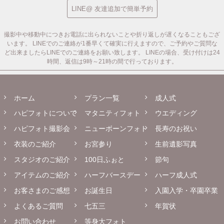
LINE@ 友達追加で簡単予約
撮影中や移動中につきお電話に出られないことや折り返しが遅くなることもござ
います。
LINEでのご連絡が1番早くて確実に行えますので、ご予約やご質問な
ど出来ましたらLINEでのご連絡をお願い致します。
LINEの場合、受け付けは24
時間、返信は9時～21時の間で行っております。
ホーム
プラン一覧
成人式
ハピフォトについて
マタニティフォト
ウエディング
ハピフォト撮影会
ニューボーンフォト
長寿のお祝い
衣装のご紹介
お宮参り
生前遺影写真
スタジオのご紹介
100日ふぉと
節句
アイテムのご紹介
ハーフバースデー
ハーフ成人式
お客さまのご感想
お誕生日
入園入学・卒園卒業
よくあるご質問
七五三
年賀状
お問い合わせ
等身大フォト