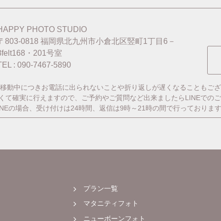
HAPPY PHOTO STUDIO
〒803-0818
福岡県北九州市小倉北区竪町1丁目6－
8felt168・201号室
TEL : 090-7467-5890
移動中につきお電話に出られないことや折り返しが遅くなることもござ
番早くて確実に行えますので、ご予約やご質問など出来ましたらLINEでの
INEの場合、受け付けは24時間、返信は9時～21時の間で行っておりま
プラン一覧
マタニティフォト
ニューボーンフォト