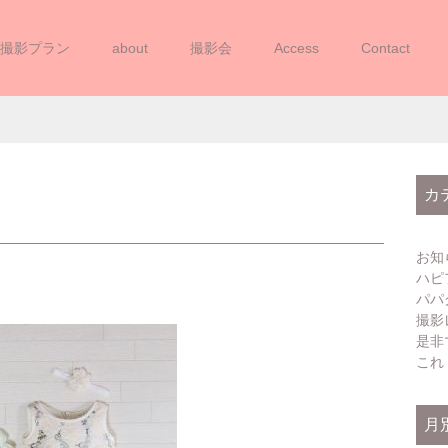
撮影プラン
about
撮影会
Access
Contact
COSTUME-2YEARGIRL-04
カ
お知
ハピ
パパ
撮影
是非
これ
月