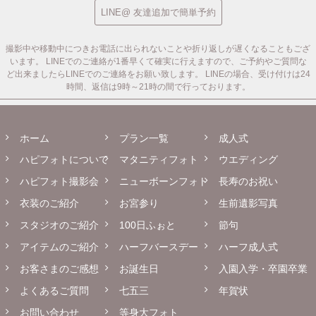
LINE@ 友達追加で簡単予約
撮影中や移動中につきお電話に出られないことや折り返しが遅くなることもござ
います。
LINEでのご連絡が1番早くて確実に行えますので、ご予約やご質問な
ど出来ましたらLINEでのご連絡をお願い致します。
LINEの場合、受け付けは24
時間、返信は9時～21時の間で行っております。
ホーム
プラン一覧
成人式
ハピフォトについて
マタニティフォト
ウエディング
ハピフォト撮影会
ニューボーンフォト
長寿のお祝い
衣装のご紹介
お宮参り
生前遺影写真
スタジオのご紹介
100日ふぉと
節句
アイテムのご紹介
ハーフバースデー
ハーフ成人式
お客さまのご感想
お誕生日
入園入学・卒園卒業
よくあるご質問
七五三
年賀状
お問い合わせ
等身大フォト