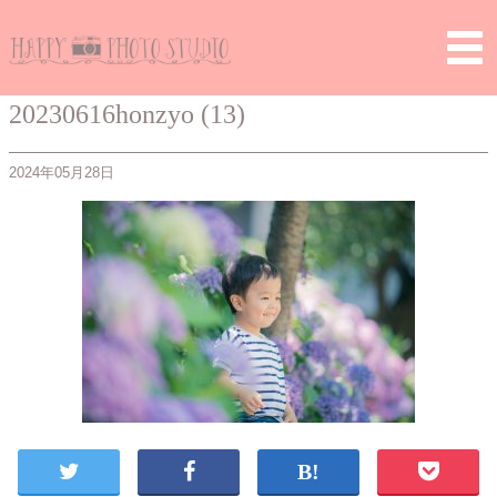
Home
>
> 20230616honzyo (13)
20230616honzyo (13)
2024年05月28日