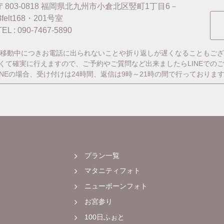
〒803-0818
福岡県北九州市小倉北区竪町1丁目6－
8felt168・201号室
TEL : 090-7467-5890
移動中につきお電話に出られないことや折り返しが遅くなることもござ
番早くて確実に行えますので、ご予約やご質問など出来ましたらLINEでの
INEの場合、受け付けは24時間、返信は9時～21時の間で行っておりま
プラン一覧
マタニティフォト
ニューボーンフォト
お宮参り
100日ふぉと