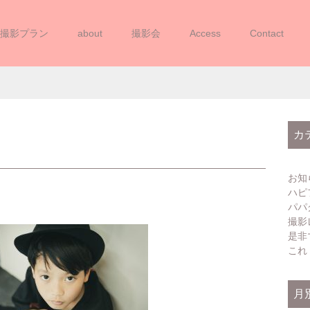
撮影プラン
about
撮影会
Access
Contact
20220505YUA (8)
カ
お知
ハピ
パパ
撮影
是非
これ
月