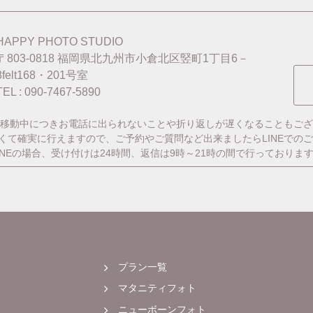
HAPPY PHOTO STUDIO
〒803-0818
福岡県北九州市小倉北区竪町1丁目6－
8felt168・201号室
TEL : 090-7467-5890
移動中につきお電話に出られないことや折り返しが遅くなることもござ
番早くて確実に行えますので、ご予約やご質問など出来ましたらLINEでの
INEの場合、受け付けは24時間、返信は9時～21時の間で行っておりま
プラン一覧
マタニティフォト
ニューボーンフォト