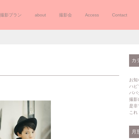
撮影プラン
about
撮影会
Access
Contact
20220505YUA (6)
カ
お知
ハピ
パパ
撮影
是非
これ
月