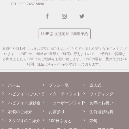
TEL : 090-7467-5890
LINE@ 友達追加で簡単予約
撮影中や移動中につきお電話に出られないことや折り返しが遅くなることもござ
います。
LINEでのご連絡が1番早くて確実に行えますので、ご予約やご質問な
ど出来ましたらLINEでのご連絡をお願い致します。
LINEの場合、受け付けは24
時間、返信は9時～21時の間で行っております。
ホーム
プラン一覧
成人式
ハピフォトについて
マタニティフォト
ウエディング
ハピフォト撮影会
ニューボーンフォト
長寿のお祝い
衣装のご紹介
お宮参り
生前遺影写真
スタジオのご紹介
100日ふぉと
節句