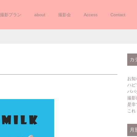
撮影プラン
about
撮影会
Access
Contact
(202501141 – 4)
カ
お知
ハピ
パパ
撮影
是非
これ
月