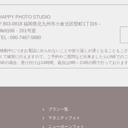
HAPPY PHOTO STUDIO
〒803-0818
福岡県北九州市小倉北区竪町1丁目6－
8felt168・201号室
TEL : 090-7467-5890
移動中につきお電話に出られないことや折り返しが遅くなることもござ
番早くて確実に行えますので、ご予約やご質問など出来ましたらLINEでの
INEの場合、受け付けは24時間、返信は9時～21時の間で行っておりま
プラン一覧
マタニティフォト
ニューボーンフォト