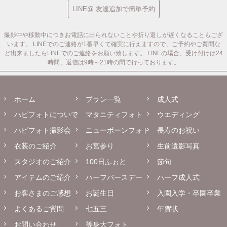
LINE@ 友達追加で簡単予約
撮影中や移動中につきお電話に出られないことや折り返しが遅くなることもござ
います。
LINEでのご連絡が1番早くて確実に行えますので、ご予約やご質問な
ど出来ましたらLINEでのご連絡をお願い致します。
LINEの場合、受け付けは24
時間、返信は9時～21時の間で行っております。
ホーム
プラン一覧
成人式
ハピフォトについて
マタニティフォト
ウエディング
ハピフォト撮影会
ニューボーンフォト
長寿のお祝い
衣装のご紹介
お宮参り
生前遺影写真
スタジオのご紹介
100日ふぉと
節句
アイテムのご紹介
ハーフバースデー
ハーフ成人式
お客さまのご感想
お誕生日
入園入学・卒園卒業
よくあるご質問
七五三
年賀状
お問い合わせ
等身大フォト