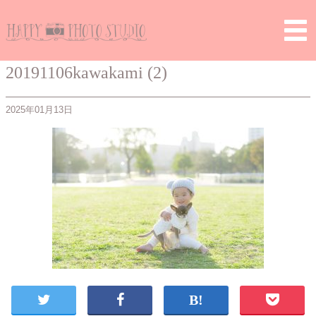
Home
>
> 20191106kawakami (2)
20191106kawakami (2)
2025年01月13日