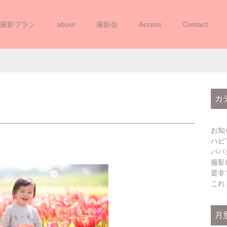
撮影プラン
about
撮影会
Access
Contact
20200404INOUE (5)
カ
お知
ハピ
パパ
撮影
是非
これ
月