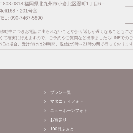
〒803-0818
福岡県北九州市小倉北区竪町1丁目6－
8felt168・201号室
TEL : 090-7467-5890
移動中につきお電話に出られないことや折り返しが遅くなることもござ
番早くて確実に行えますので、ご予約やご質問など出来ましたらLINEでの
INEの場合、受け付けは24時間、返信は9時～21時の間で行っておりま
プラン一覧
マタニティフォト
ニューボーンフォト
お宮参り
100日ふぉと