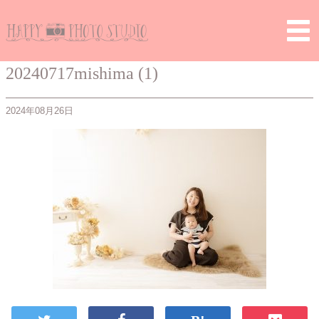
Home
>
> 20240717mishima (1)
20240717mishima (1)
2024年08月26日