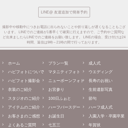
LINE@ 友達追加で簡単予約
撮影中や移動中につきお電話に出られないことや折り返しが遅くなることもござ
います。
LINEでのご連絡が1番早くて確実に行えますので、ご予約やご質問な
ど出来ましたらLINEでのご連絡をお願い致します。
LINEの場合、受け付けは24
時間、返信は9時～21時の間で行っております。
ホーム
プラン一覧
成人式
ハピフォトについて
マタニティフォト
ウエディング
ハピフォト撮影会
ニューボーンフォト
長寿のお祝い
衣装のご紹介
お宮参り
生前遺影写真
スタジオのご紹介
100日ふぉと
節句
アイテムのご紹介
ハーフバースデー
ハーフ成人式
お客さまのご感想
お誕生日
入園入学・卒園卒業
よくあるご質問
七五三
年賀状