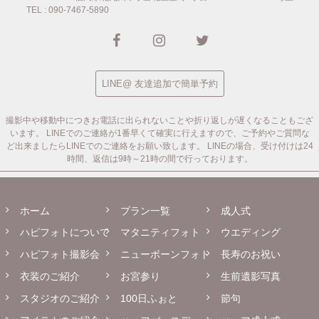
TEL : 090-7467-5890
LINE@ 友達追加で簡単予約
撮影中や移動中につきお電話に出られないことや折り返しが遅くなることもござ
います。
LINEでのご連絡が1番早くて確実に行えますので、ご予約やご質問な
ど出来ましたらLINEでのご連絡をお願い致します。
LINEの場合、受け付けは24
時間、返信は9時～21時の間で行っております。
ホーム
プラン一覧
成人式
ハピフォトについて
マタニティフォト
ウエディング
ハピフォト撮影会
ニューボーンフォト
長寿のお祝い
衣装のご紹介
お宮参り
生前遺影写真
スタジオのご紹介
100日ふぉと
節句