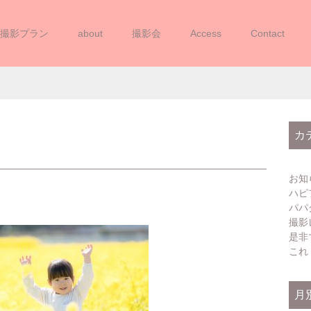
撮影プラン
about
撮影会
Access
Contact
20240310NOZAKI (2)
カ
お知
ハピ
パパ
撮影
是非
これ
月