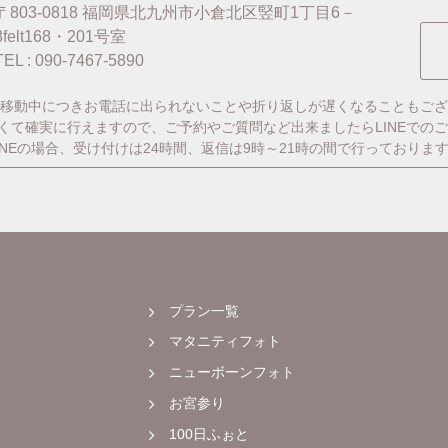
〒803-0818
福岡県北九州市小倉北区竪町1丁目6－
8felt168・201号室
TEL : 090-7467-5890
移動中につきお電話に出られないことや折り返しが遅くなることもござ
番早くて確実に行えますので、ご予約やご質問など出来ましたらLINEでの
INEの場合、受け付けは24時間、返信は9時～21時の間で行っておりま
プラン一覧
マタニティフォト
ニューボーンフォト
お宮参り
100日ふぉと