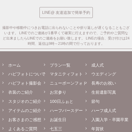
LINE@ 友達追加で簡単予約
撮影中や移動中につきお電話に出られないことや折り返しが遅くなることもござ
います。
LINEでのご連絡が1番早くて確実に行えますので、ご予約やご質問な
ど出来ましたらLINEでのご連絡をお願い致します。
LINEの場合、受け付けは24
時間、返信は9時～21時の間で行っております。
ホーム
プラン一覧
成人式
ハピフォトについて
マタニティフォト
ウエディング
ハピフォト撮影会
ニューボーンフォト
長寿のお祝い
衣装のご紹介
お宮参り
生前遺影写真
スタジオのご紹介
100日ふぉと
節句
アイテムのご紹介
ハーフバースデー
ハーフ成人式
お客さまのご感想
お誕生日
入園入学・卒園卒業
よくあるご質問
七五三
年賀状