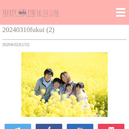
Home
>
> 20240310fukui (2)
20240310fukui (2)
2025年02月17日