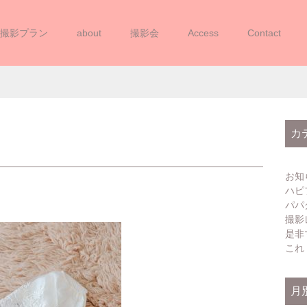
撮影プラン
about
撮影会
Access
Contact
1748409642569
カ
お知
ハピ
パパ
撮影
是非
これ
月