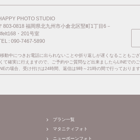
HAPPY PHOTO STUDIO
〒803-0818
福岡県北九州市小倉北区竪町1丁目6－
8felt168・201号室
TEL : 090-7467-5890
移動中につきお電話に出られないことや折り返しが遅くなることもござ
番早くて確実に行えますので、ご予約やご質問など出来ましたらLINEでの
INEの場合、受け付けは24時間、返信は9時～21時の間で行っておりま
プラン一覧
マタニティフォト
ニューボーンフォト