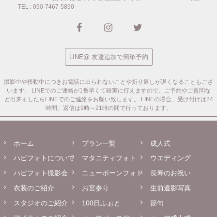
TEL : 090-7467-5890
LINE@ 友達追加で簡単予約
撮影中や移動中につきお電話に出られないことや折り返しが遅くなることもござ
います。
LINEでのご連絡が1番早くて確実に行えますので、ご予約やご質問な
ど出来ましたらLINEでのご連絡をお願い致します。
LINEの場合、受け付けは24
時間、返信は9時～21時の間で行っております。
ホーム
プラン一覧
成人式
ハピフォトについて
マタニティフォト
ウエディング
ハピフォト撮影会
ニューボーンフォト
長寿のお祝い
衣装のご紹介
お宮参り
生前遺影写真
スタジオのご紹介
100日ふぉと
節句