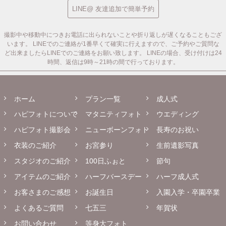
LINE@ 友達追加で簡単予約
撮影中や移動中につきお電話に出られないことや折り返しが遅くなることもござ
います。
LINEでのご連絡が1番早くて確実に行えますので、ご予約やご質問な
ど出来ましたらLINEでのご連絡をお願い致します。
LINEの場合、受け付けは24
時間、返信は9時～21時の間で行っております。
ホーム
プラン一覧
成人式
ハピフォトについて
マタニティフォト
ウエディング
ハピフォト撮影会
ニューボーンフォト
長寿のお祝い
衣装のご紹介
お宮参り
生前遺影写真
スタジオのご紹介
100日ふぉと
節句
アイテムのご紹介
ハーフバースデー
ハーフ成人式
お客さまのご感想
お誕生日
入園入学・卒園卒業
よくあるご質問
七五三
年賀状
お問い合わせ
等身大フォト