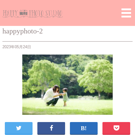
Home
>
> happyphoto-2
happyphoto-2
2023年05月24日