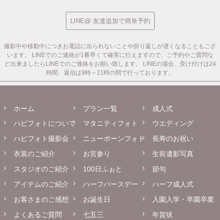
LINE@ 友達追加で簡単予約
撮影中や移動中につきお電話に出られないことや折り返しが遅くなることもござ
います。
LINEでのご連絡が1番早くて確実に行えますので、ご予約やご質問な
ど出来ましたらLINEでのご連絡をお願い致します。
LINEの場合、受け付けは24
時間、返信は9時～21時の間で行っております。
ホーム
プラン一覧
成人式
ハピフォトについて
マタニティフォト
ウエディング
ハピフォト撮影会
ニューボーンフォト
長寿のお祝い
衣装のご紹介
お宮参り
生前遺影写真
スタジオのご紹介
100日ふぉと
節句
アイテムのご紹介
ハーフバースデー
ハーフ成人式
お客さまのご感想
お誕生日
入園入学・卒園卒業
よくあるご質問
七五三
年賀状