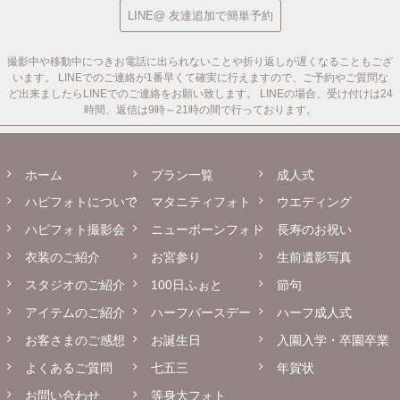
LINE@ 友達追加で簡単予約
撮影中や移動中につきお電話に出られないことや折り返しが遅くなることもござ
います。
LINEでのご連絡が1番早くて確実に行えますので、ご予約やご質問な
ど出来ましたらLINEでのご連絡をお願い致します。
LINEの場合、受け付けは24
時間、返信は9時～21時の間で行っております。
ホーム
プラン一覧
成人式
ハピフォトについて
マタニティフォト
ウエディング
ハピフォト撮影会
ニューボーンフォト
長寿のお祝い
衣装のご紹介
お宮参り
生前遺影写真
スタジオのご紹介
100日ふぉと
節句
アイテムのご紹介
ハーフバースデー
ハーフ成人式
お客さまのご感想
お誕生日
入園入学・卒園卒業
よくあるご質問
七五三
年賀状
お問い合わせ
等身大フォト