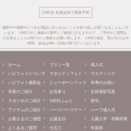
LINE@ 友達追加で簡単予約
撮影中や移動中につきお電話に出られないことや折り返しが遅くなることもござ
います。
LINEでのご連絡が1番早くて確実に行えますので、ご予約やご質問な
ど出来ましたらLINEでのご連絡をお願い致します。
LINEの場合、受け付けは24
時間、返信は9時～21時の間で行っております。
ホーム
プラン一覧
成人式
ハピフォトについて
マタニティフォト
ウエディング
ハピフォト撮影会
ニューボーンフォト
長寿のお祝い
衣装のご紹介
お宮参り
生前遺影写真
スタジオのご紹介
100日ふぉと
節句
アイテムのご紹介
ハーフバースデー
ハーフ成人式
お客さまのご感想
お誕生日
入園入学・卒園卒業
よくあるご質問
七五三
年賀状