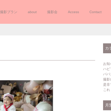
撮影プラン
about
撮影会
Access
Contact
(2025012110 – 13)
カ
お知
ハピ
パパ
撮影
是非
これ
月