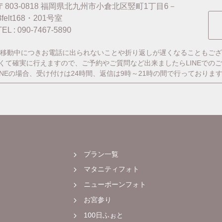
〒803-0818
福岡県北九州市小倉北区竪町1丁目6－
8felt168・201号室
TEL : 090-7467-5890
移動中につきお電話に出られないことや折り返しが遅くなることもござ
番早くて確実に行えますので、ご予約やご質問など出来ましたらLINEでの
INEの場合、受け付けは24時間、返信は9時～21時の間で行っておりま
プラン一覧
マタニティフォト
ニューボーンフォト
お宮参り
100日ふぉと