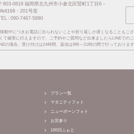
〒803-0818
福岡県北九州市小倉北区竪町1丁目6－
8felt168・201号室
TEL : 090-7467-5890
移動中につきお電話に出られないことや折り返しが遅くなることもござ
番早くて確実に行えますので、ご予約やご質問など出来ましたらLINEでの
INEの場合、受け付けは24時間、返信は9時～21時の間で行っておりま
プラン一覧
マタニティフォト
ニューボーンフォト
お宮参り
100日ふぉと