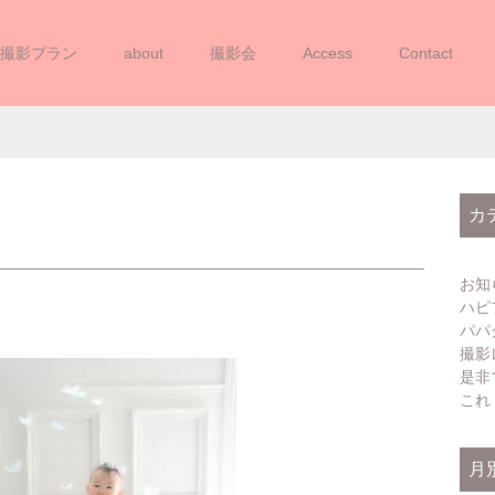
撮影プラン
about
撮影会
Access
Contact
(202503252 – 3)
カ
お知
ハピ
パパ
撮影
是非
これ
月