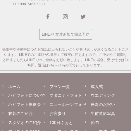
TEL : 090-7467-5890
LINE@ 友達追加で簡単予約
撮影中や移動中につきお電話に出られないことや折り返しが遅くなることもござ
います。
LINEでのご連絡が1番早くて確実に行えますので、ご予約やご質問な
ど出来ましたらLINEでのご連絡をお願い致します。
LINEの場合、受け付けは24
時間、返信は9時～21時の間で行っております。
ホーム
プラン一覧
成人式
ハピフォトについて
マタニティフォト
ウエディング
ハピフォト撮影会
ニューボーンフォト
長寿のお祝い
衣装のご紹介
お宮参り
生前遺影写真
スタジオのご紹介
100日ふぉと
節句