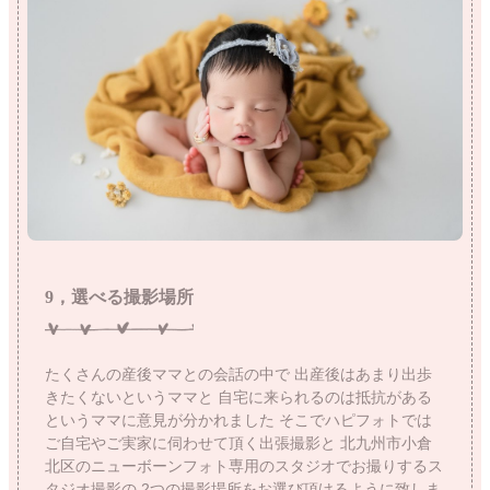
9，選べる撮影場所
たくさんの産後ママとの会話の中で
出産後はあまり出歩
きたくないというママと
自宅に来られるのは抵抗がある
というママに意見が分かれました
そこでハピフォトでは
ご自宅やご実家に伺わせて頂く出張撮影と
北九州市小倉
北区のニューボーンフォト専用のスタジオでお撮りするス
タジオ撮影の
2つの撮影場所をお選び頂けるように致しま