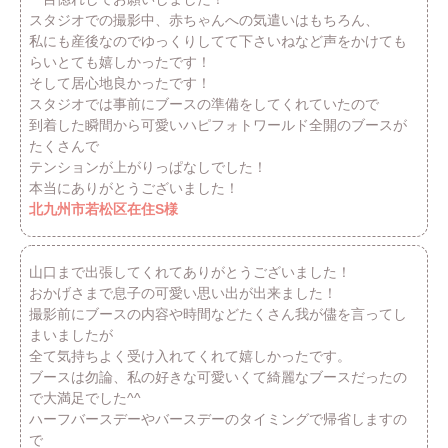
スタジオでの撮影中、赤ちゃんへの気遣いはもちろん、
私にも産後なのでゆっくりしてて下さいねなど声をかけても
らいとても嬉しかったです！
そして居心地良かったです！
スタジオでは事前にブースの準備をしてくれていたので
到着した瞬間から可愛いハピフォトワールド全開のブースが
たくさんで
テンションが上がりっぱなしでした！
本当にありがとうございました！
北九州市若松区在住S様
山口まで出張してくれてありがとうございました！
おかげさまで息子の可愛い思い出が出来ました！
撮影前にブースの内容や時間などたくさん我が儘を言ってし
まいましたが
全て気持ちよく受け入れてくれて嬉しかったです。
ブースは勿論、私の好きな可愛いくて綺麗なブースだったの
で大満足でした^^
ハーフバースデーやバースデーのタイミングで帰省しますの
で