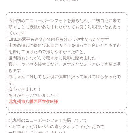
今回初めてニューボーンフォトを撮るため、当初自宅に来て
頂くことに抵抗がありましたがとても良く対応頂いたと思っ
ています!
LINEの返事も速やかで内容も分かりやすかったです^^
実際の撮影の際には私達にカメラを撮っても良いところで声
を掛けて頂けたので撮りやすかったのと、
世間話もしながらで穏やかに撮影に臨めました！
寝かしつけや衣装替えなど、さすがだなぁ〜という言葉に尽
きます。
赤ちゃんに対しても大切に慎重に扱って頂けて嬉しかったで
す。
安心できました！
ありがとうございました^^
北九州市八幡西区在住M様
北九州のニューボーンフォトを探していて
ハピフォトだけレベルの違うクオリティだったので
一目惚れしてお願いしました！