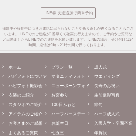
LINE@ 友達追加で簡単予約
撮影中や移動中につきお電話に出られないことや折り返しが遅くなることもござ
います。
LINEでのご連絡が1番早くて確実に行えますので、ご予約やご質問な
ど出来ましたらLINEでのご連絡をお願い致します。
LINEの場合、受け付けは24
時間、返信は9時～21時の間で行っております。
ホーム
プラン一覧
成人式
ハピフォトについて
マタニティフォト
ウエディング
ハピフォト撮影会
ニューボーンフォト
長寿のお祝い
衣装のご紹介
お宮参り
生前遺影写真
スタジオのご紹介
100日ふぉと
節句
アイテムのご紹介
ハーフバースデー
ハーフ成人式
お客さまのご感想
お誕生日
入園入学・卒園卒業
よくあるご質問
七五三
年賀状