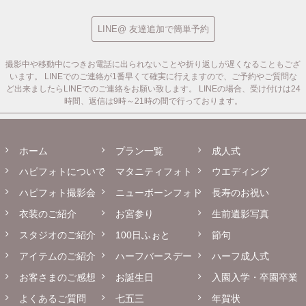
LINE@ 友達追加で簡単予約
撮影中や移動中につきお電話に出られないことや折り返しが遅くなることもござ
います。
LINEでのご連絡が1番早くて確実に行えますので、ご予約やご質問な
ど出来ましたらLINEでのご連絡をお願い致します。
LINEの場合、受け付けは24
時間、返信は9時～21時の間で行っております。
ホーム
プラン一覧
成人式
ハピフォトについて
マタニティフォト
ウエディング
ハピフォト撮影会
ニューボーンフォト
長寿のお祝い
衣装のご紹介
お宮参り
生前遺影写真
スタジオのご紹介
100日ふぉと
節句
アイテムのご紹介
ハーフバースデー
ハーフ成人式
お客さまのご感想
お誕生日
入園入学・卒園卒業
よくあるご質問
七五三
年賀状