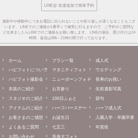
LINE@ 友達追加で簡単予約
撮影中や移動中につきお電話に出られないことや折り返しが遅くなることもござ
います。
LINEでのご連絡が1番早くて確実に行えますので、ご予約やご質問な
ど出来ましたらLINEでのご連絡をお願い致します。
LINEの場合、受け付けは24
時間、返信は9時～21時の間で行っております。
ホーム
プラン一覧
成人式
ハピフォトについて
マタニティフォト
ウエディング
ハピフォト撮影会
ニューボーンフォト
長寿のお祝い
衣装のご紹介
お宮参り
生前遺影写真
スタジオのご紹介
100日ふぉと
節句
アイテムのご紹介
ハーフバースデー
ハーフ成人式
お客さまのご感想
お誕生日
入園入学・卒園卒業
よくあるご質問
七五三
年賀状
お問い合わせ
等身大フォト