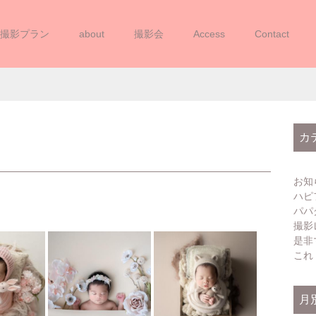
撮影プラン
about
撮影会
Access
Contact
NEWBORNPHOTO
カ
お知
ハピ
パパ
撮影
是非
これ
月