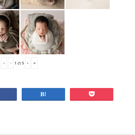
«
‹
›
»
1
の
5