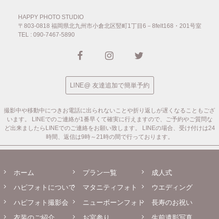
HAPPY PHOTO STUDIO
〒803-0818
福岡県北九州市小倉北区竪町1丁目6－8felt168・201号室
TEL : 090-7467-5890
LINE@ 友達追加で簡単予約
撮影中や移動中につきお電話に出られないことや折り返しが遅くなることもござ
います。
LINEでのご連絡が1番早くて確実に行えますので、ご予約やご質問な
ど出来ましたらLINEでのご連絡をお願い致します。
LINEの場合、受け付けは24
時間、返信は9時～21時の間で行っております。
ホーム
プラン一覧
成人式
ハピフォトについて
マタニティフォト
ウエディング
ハピフォト撮影会
ニューボーンフォト
長寿のお祝い
衣装のご紹介
お宮参り
生前遺影写真