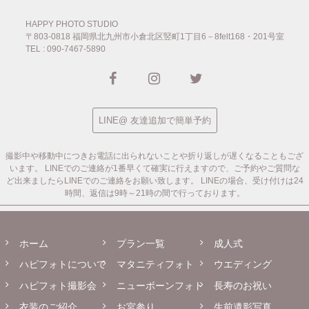
HAPPY PHOTO STUDIO
〒803-0818
福岡県北九州市小倉北区竪町1丁目6－8felt168・201号室
TEL : 090-7467-5890
LINE@ 友達追加で簡単予約
撮影中や移動中につきお電話に出られないことや折り返しが遅くなることもござ
います。
LINEでのご連絡が1番早くて確実に行えますので、ご予約やご質問な
ど出来ましたらLINEでのご連絡をお願い致します。
LINEの場合、受け付けは24
時間、返信は9時～21時の間で行っております。
ホーム
プラン一覧
成人式
ハピフォトについて
マタニティフォト
ウエディング
ハピフォト撮影会
ニューボーンフォト
長寿のお祝い
衣装のご紹介
お宮参り
生前遺影写真