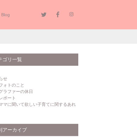
Blog
8_113431_0000
テゴリ一覧
らせ
フォトのこと
グラファーの休日
レポート
ママに聞いて欲しい子育てに関するあれ
別アーカイブ