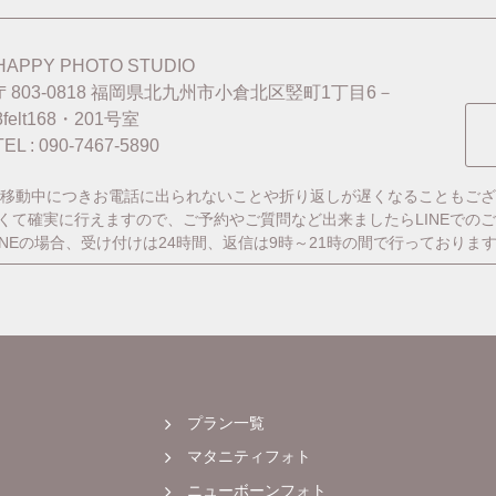
HAPPY PHOTO STUDIO
〒803-0818
福岡県北九州市小倉北区竪町1丁目6－
8felt168・201号室
TEL : 090-7467-5890
移動中につきお電話に出られないことや折り返しが遅くなることもござ
番早くて確実に行えますので、ご予約やご質問など出来ましたらLINEでの
INEの場合、受け付けは24時間、返信は9時～21時の間で行っておりま
プラン一覧
マタニティフォト
ニューボーンフォト